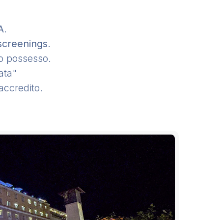
A
.
screenings
.
uo possesso.
ata"
accredito.