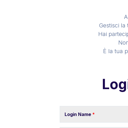
A
Gestisci la
Hai parteci
Non
È la tua 
Log
Login Name
*