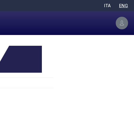
ITA
ENG